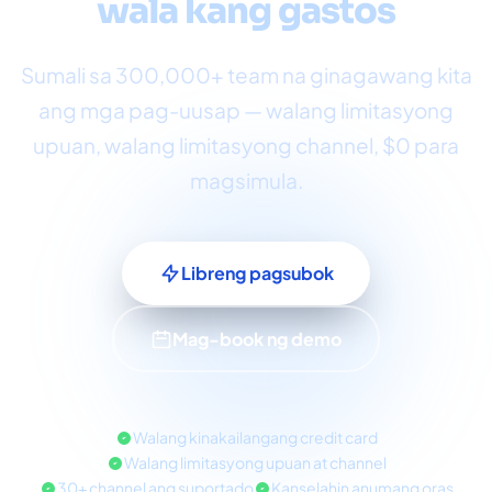
wala kang gastos
Sumali sa 300,000+ team na ginagawang kita
ang mga pag-uusap — walang limitasyong
upuan, walang limitasyong channel, $0 para
magsimula.
Libreng pagsubok
Mag-book ng demo
Walang kinakailangang credit card
Walang limitasyong upuan at channel
30+ channel ang suportado
Kanselahin anumang oras