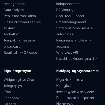
management
independent site
Data analysis
B2B inquiry
Real-time translation
SaaS Tool Support
Online customer service
Email management
system
Smart customer service
AI chatbot
automation
Tumpak na message
Pamamahala ng team /
broadcast
account
Routing link / QR code
WhatsApp API
Kapaki-pakinabang na Link
Mga Integrasyon
Makipag-ugnayan sa amin
Mga Reklamo at
Widget ng Live Chat
Mungkahi
Telegrapiya
Email
service@salewisely.com
Pakikipagtulungan sa
Facebook
Negosyo
Discord