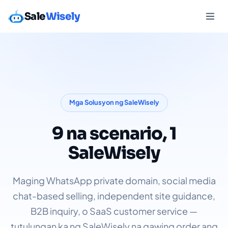
Sale
Wisely
Mga Solusyon ng SaleWisely
9 na scenario, 1
SaleWisely
Maging WhatsApp private domain, social media
chat-based selling, independent site guidance,
B2B inquiry, o SaaS customer service —
tutulungan ka ng SaleWisely na gawing order ang