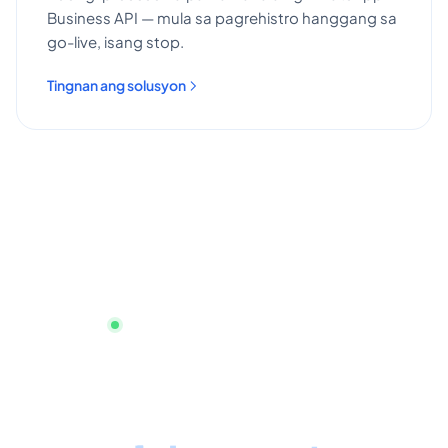
Business API — mula sa pagrehistro hanggang sa
go-live, isang stop.
Tingnan ang solusyon
Magsimula na, walang credit card
Omnichannel na serbisyo
sa customer