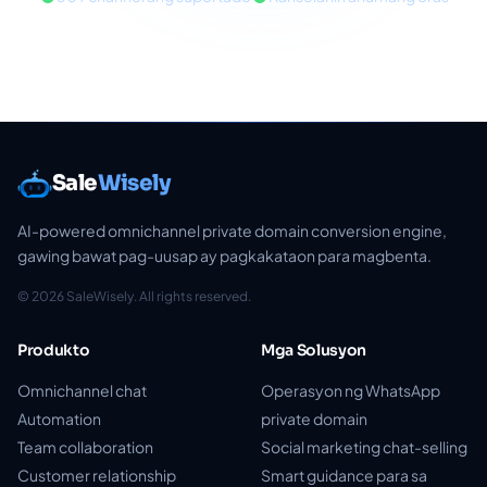
Sale
Wisely
AI-powered omnichannel private domain conversion engine,
gawing bawat pag-uusap ay pagkakataon para magbenta.
© 2026 SaleWisely. All rights reserved.
Produkto
Mga Solusyon
Omnichannel chat
Operasyon ng WhatsApp
Automation
private domain
Team collaboration
Social marketing chat-selling
Customer relationship
Smart guidance para sa