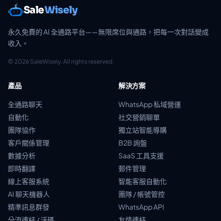
Sale
Wisely
永久免費的 AI 全通路平台——無限席位與通路，把每一次對話變成
收入。
© 2026 SaleWisely. All rights reserved.
產品
解決方案
全通路聊天
WhatsApp 私域營運
自動化
社交營銷聊單
團隊協作
獨立站智能導購
客戶關係管理
B2B 詢盤
數據分析
SaaS 工具支援
即時翻譯
郵件管理
線上客服系統
智能客服自動化
AI 聊天機器人
團隊 / 帳號管控
精準訊息群發
WhatsApp API
分流連結 / 活碼
友情連結