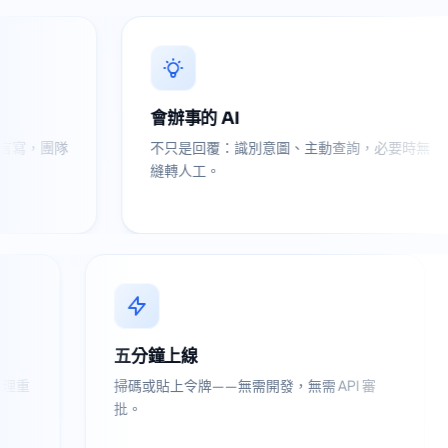
事的 AI
不設上限，不
是回覆：識別意圖、主動查詢，必要時無
每月 100 還是 
人工。
費。
運轉
五分鐘上線
自動回覆與分群群發，替你處理重
掃碼或貼上令牌——無需開發
批。