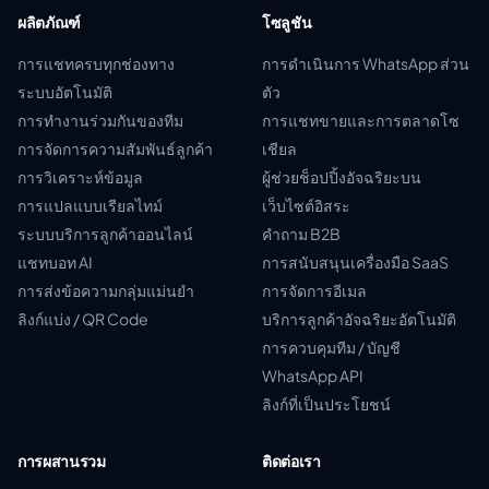
ผลิตภัณฑ์
โซลูชัน
การแชทครบทุกช่องทาง
การดำเนินการ WhatsApp ส่วน
ระบบอัตโนมัติ
ตัว
การทำงานร่วมกันของทีม
การแชทขายและการตลาดโซ
การจัดการความสัมพันธ์ลูกค้า
เชียล
การวิเคราะห์ข้อมูล
ผู้ช่วยช็อปปิ้งอัจฉริยะบน
การแปลแบบเรียลไทม์
เว็บไซต์อิสระ
ระบบบริการลูกค้าออนไลน์
คำถาม B2B
แชทบอท AI
การสนับสนุนเครื่องมือ SaaS
การส่งข้อความกลุ่มแม่นยำ
การจัดการอีเมล
ลิงก์แบ่ง / QR Code
บริการลูกค้าอัจฉริยะอัตโนมัติ
การควบคุมทีม / บัญชี
WhatsApp API
ลิงก์ที่เป็นประโยชน์
การผสานรวม
ติดต่อเรา