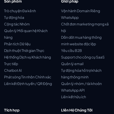
Sản phẩm
Giải pháp
Trò chuyện Đa kênh
Vận hành Domain Riêng
Tự động hóa
WhatsApp
Cộng tác Nhóm
Chốt đơn marketing mạng xã
Quản lý Mối quan hệ Khách
hội
hàng
Dẫn dắt mua hàng thông
Phân tích Dữ liệu
minh website độc lập
Dịch thuật Thời gian Thực
Yêu cầu B2B
Hệ thống Dịch vụ Khách hàng
Support cho công cụ SaaS
Trực tiếp
Quản lý email
Chatbot AI
Tự động hóa hỗ trợ khách
Phát sóng Tin nhắn Chính xác
hàng thông minh
Liên kết Định tuyến / QR Động
Quản lý nhóm / tài khoản
WhatsApp API
Liên kết hữu ích
Tích hợp
Liên Hệ Chúng Tôi