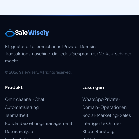
Sale
Wisely
KI-gesteuerte, omnichannel Private-Domain-
Transaktionsmaschine, die jedes Gespräch zur Verkaufschance
macht.
© 2026 SaleWisely. All rights reserved.
Produkt
Lösungen
Omnichannel-Chat
WhatsApp Private-
Automatisierung
Domain-Operationen
Teamarbeit
Social-Marketing-Sales
Kundenbeziehungsmanagement
Intelligente Online-
Datenanalyse
Shop-Beratung