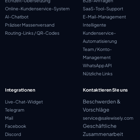
Echtzeit-Übersetzung
B2B-Anfragen
Online-Kundenservice-System
SaaS-Tool-Support
AI-Chatbot
E-Mail-Management
Präziser Massenversand
Intelligente
Routing-Links / QR-Codes
Kundenservice-
Automatisierung
Team / Konto-
Management
WhatsApp API
Nützliche Links
Integrationen
Kontaktieren Sie uns
Beschwerden &
Live-Chat-Widget
Vorschläge
Telegram
Mail
service@salewisely.com
Geschäftliche
Facebook
Zusammenarbeit
Discord