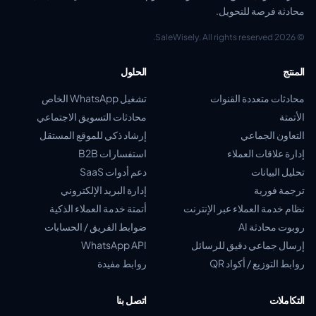
محادثة فرصة للتحويل.
© 2026 SaleWisely. All rights reserved.
المنتج
الحلول
محادثات متعددة القنوات
تشغيل WhatsApp الخاص
الأتمتة
محادثات التسويق الاجتماعي
التعاون الجماعي
إرشاد ذكي للموقع المستقل
إدارة علاقات العملاء
استفسارات B2B
تحليل البيانات
دعم أدوات SaaS
ترجمة فورية
إدارة البريد الإلكتروني
نظام خدمة العملاء عبر الإنترنت
أتمتة خدمة العملاء الذكية
روبوت محادثة AI
ضوابط الفريق / الحسابات
إرسال جماعي دقيق للرسائل
WhatsApp API
روابط التوزيع / أكواد QR
روابط مفيدة
التكاملات
اتصل بنا