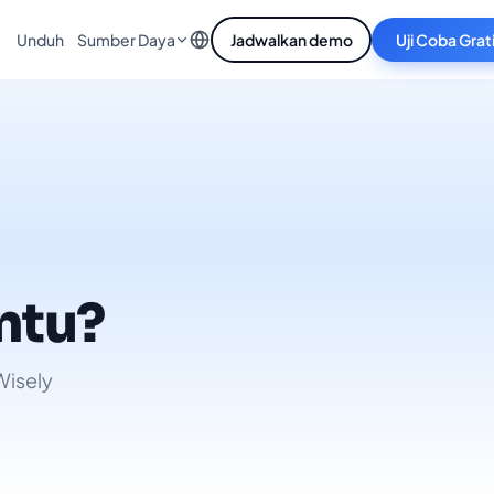
Unduh
Jadwalkan demo
Uji Coba Grat
Sumber Daya
ntu?
Wisely