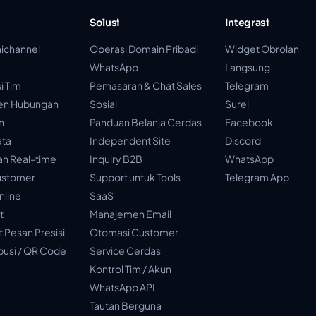
Solusi
Integrasi
ichannel
Operasi Domain Pribadi
Widget Obrolan
WhatsApp
Langsung
i Tim
Pemasaran & Chat Sales
Telegram
en Hubungan
Sosial
Surel
n
Panduan Belanja Cerdas
Facebook
ata
Independent Site
Discord
an Real-time
Inquiry B2B
WhatsApp
ustomer
Support untuk Tools
Telegram App
nline
SaaS
t
Manajemen Email
 Pesan Presisi
Otomasi Customer
ibusi / QR Code
Service Cerdas
Kontrol Tim / Akun
WhatsApp API
Tautan Berguna