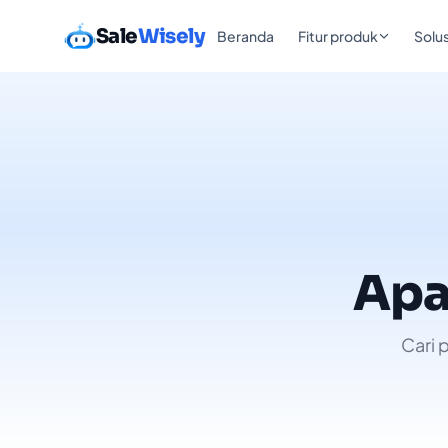
Sale
Wisely
Beranda
Fitur produk
Solus
Apa
Cari 