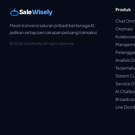
Produk
Sale
Wisely
Chat Omn
Mesin konversi saluran pribadi bertenaga AI,
Otomasi
jadikan setiap percakapan peluang transaksi.
Kolaboras
© 2026 SaleWisely. All rights reserved.
Manajem
Pelangga
Analisis D
Terjemah
Sistem C
Service O
AI Chatbo
Broadcast
Link Distr