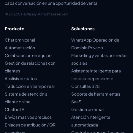
cada conversación en una oportunidad de venta.
© 2026 SaleWisely. All rights reserved.
Producto
Soluciones
Chat omnicanal
WhatsApp Operación de
Automatización
Dominio Privado
Colaboración en equipo
Marketing y ventas por redes
Gestión de relaciones con
sociales
clientes
Asistente inteligente para
Análisis de datos
tienda independiente
Traducción en tiempo real
Consultas B2B
Sistema de atención al
Soporte de herramientas
cliente online
SaaS
Chatbot AI
Gestión de email
Envíos masivos precisos
Atención inteligente
Enlaces de atribución / QR
automatizada
dinámicos
Control de equipo / cuentas