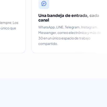
 por IA
Una bandeja de ent
canal
a es gratuita para siempre; Los
WhatsApp, LINE, Telegra
ionales de IA son lo único que
Messenger, correo elect
30 en un único espacio de
compartido.