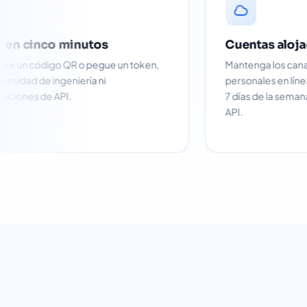
Vive en cinco minutos
Escanee un código QR o pegue un token,
sin necesidad de ingeniería ni
aprobaciones de API.