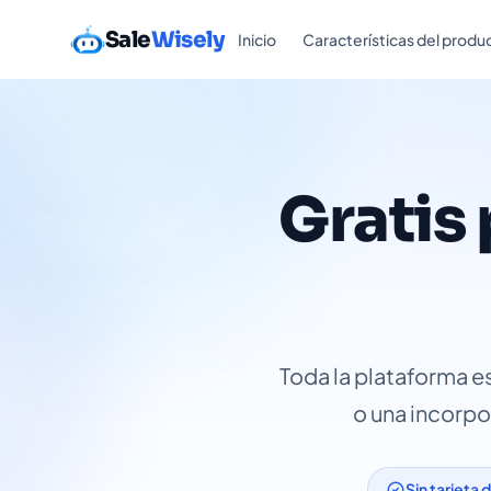
Sale
Wisely
Inicio
Características del produ
Gratis
Toda la plataforma es
o una incorpo
Sin tarjeta 