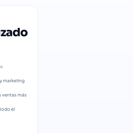
izado
as
 y marketing
as ventas más
todo el