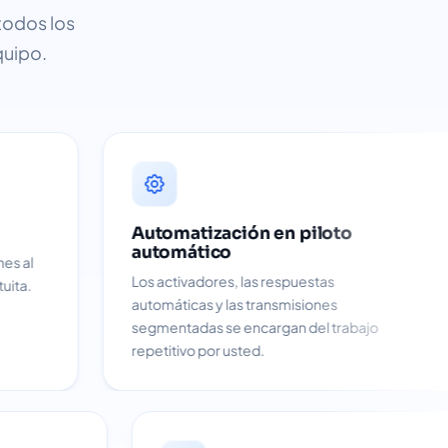
todos los
quipo.
Automatización en piloto
Vive en 
automático
Escanee un
Los activadores, las respuestas
sin necesid
automáticas y las transmisiones
aprobacion
segmentadas se encargan del trabajo
repetitivo por usted.