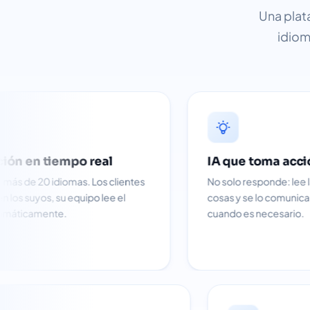
Una plat
idiom
 real
IA que toma acción
. Los clientes
No solo responde: lee la intención, busca
ipo lee el
cosas y se lo comunica a un humano
cuando es necesario.