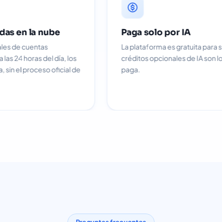
Cuentas alojadas en la nube
Paga solo
Mantenga los canales de cuentas
La plataform
personales en línea las 24 horas del día, los
créditos opc
7 días de la semana, sin el proceso oficial de
paga.
API.