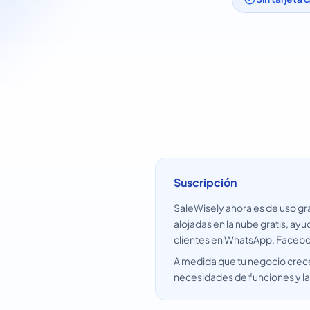
Suscripción
SaleWisely ahora es de uso gra
alojadas en la nube gratis, a
clientes en WhatsApp, Faceboo
A medida que tu negocio crece,
necesidades de funciones y l