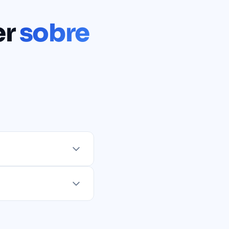
er
sobre
.