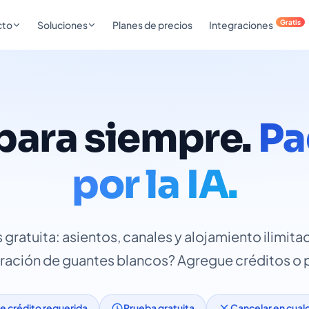
Gratis
cto
Soluciones
Planes de precios
Integraciones
 para siempre.
Pa
por la IA.
 gratuita: asientos, canales y alojamiento ilimit
ración de guantes blancos? Agregue créditos o 
de crédito requerida
Prueba gratuita
Cancelar en cua