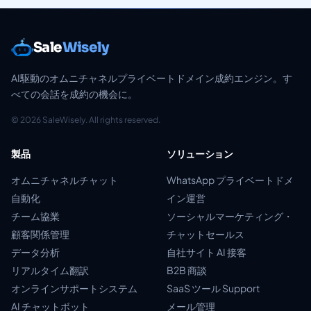
Sale
Wisely
AI駆動のオムニチャネルプライベートドメイン成約エンジン。す
べての会話を成約の機会に。
© 2026 SaleWisely. All rights reserved.
製品
ソリューション
オムニチャネルチャット
WhatsApp プライベートドメ
自動化
イン運営
チーム協業
ソーシャルマーケティング・
顧客関係管理
チャットセールス
データ分析
自社サイト AI 接客
リアルタイム翻訳
B2B 商談
オンラインサポートシステム
SaaS ツール Support
AI チャットボット
メール管理