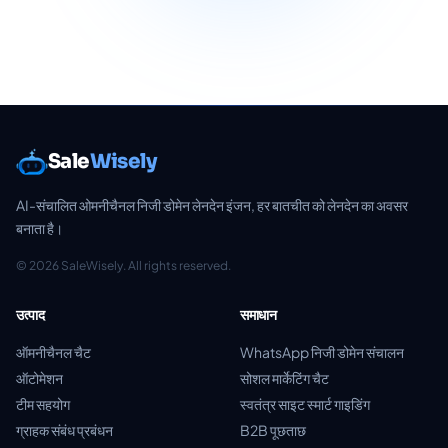
Sale
Wisely
AI-संचालित ओमनीचैनल निजी डोमेन लेनदेन इंजन, हर बातचीत को लेनदेन का अवसर
बनाता है।
© 2026 SaleWisely. All rights reserved.
उत्पाद
समाधान
ऑमनीचैनल चैट
WhatsApp निजी डोमेन संचालन
ऑटोमेशन
सोशल मार्केटिंग चैट
टीम सहयोग
स्वतंत्र साइट स्मार्ट गाइडिंग
ग्राहक संबंध प्रबंधन
B2B पूछताछ