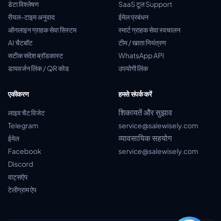
डेटा विश्लेषण
SaaS टूल Support
रीयल-टाइम अनुवाद
ईमेल प्रबंधन
ऑनलाइन ग्राहक सेवा सिस्टम
स्मार्ट ग्राहक सेवा स्वचालन
AI चैटबॉट
टीम / खाता नियंत्रण
सटीक संदेश ब्रॉडकास्ट
WhatsApp API
डायवर्जन लिंक / QR कोड
उपयोगी लिंक
एकीकरण
हमसे संपर्क करें
शिकायतें और सुझाव
लाइव चैट विजेट
Telegram
service@salewisely.com
व्यावसायिक सहयोग
ईमेल
Facebook
service@salewisely.com
Discord
वाट्सऐप
टेलीग्राम ऐप