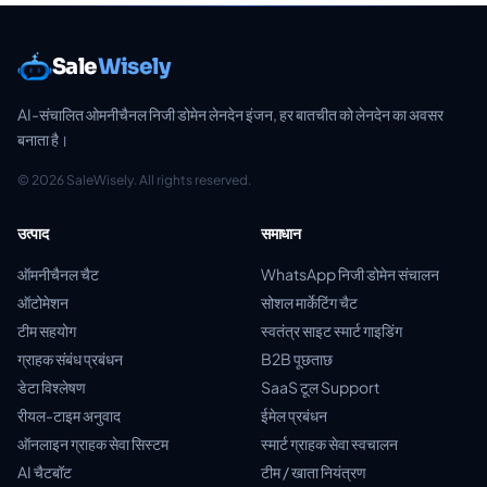
Sale
Wisely
AI-संचालित ओमनीचैनल निजी डोमेन लेनदेन इंजन, हर बातचीत को लेनदेन का अवसर
बनाता है।
© 2026 SaleWisely. All rights reserved.
उत्पाद
समाधान
ऑमनीचैनल चैट
WhatsApp निजी डोमेन संचालन
ऑटोमेशन
सोशल मार्केटिंग चैट
टीम सहयोग
स्वतंत्र साइट स्मार्ट गाइडिंग
ग्राहक संबंध प्रबंधन
B2B पूछताछ
डेटा विश्लेषण
SaaS टूल Support
रीयल-टाइम अनुवाद
ईमेल प्रबंधन
ऑनलाइन ग्राहक सेवा सिस्टम
स्मार्ट ग्राहक सेवा स्वचालन
AI चैटबॉट
टीम / खाता नियंत्रण