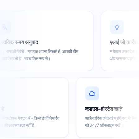
 समय अनुवाद
एआई जो कार्रवाई करता ह
में बेचें। ग्राहक अपना लिखते हैं, आपकी टीम
न केवल उत्तर देता है: यह इरादे 
 है - स्वचालित रूप से।
और जरूरत पड़ने पर इंसान को स
नट में जियो
क्लाउड-होस्टेड खाते
ोड स्कैन करें या टोकन पेस्ट करें - किसी इंजीनियरिंग
आधिकारिक एपीआई प्रक्रिय
ई अनुमोदन की आवश्यकता नहीं है।
को 24/7 ऑनलाइन रखें।