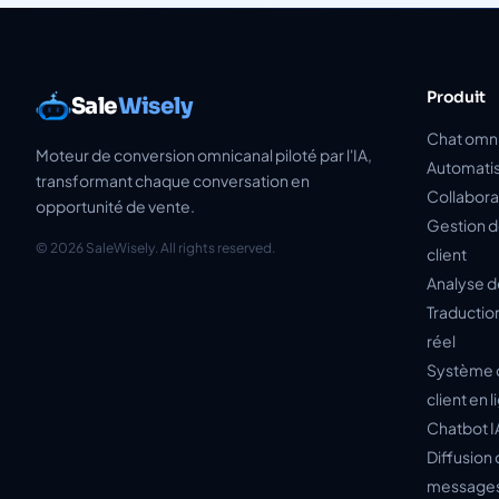
Produit
Sale
Wisely
Chat omn
Moteur de conversion omnicanal piloté par l'IA,
Automatis
transformant chaque conversation en
Collabora
opportunité de vente.
Gestion de
© 2026 SaleWisely. All rights reserved.
client
Analyse 
Traductio
réel
Système 
client en 
Chatbot I
Diffusion 
message