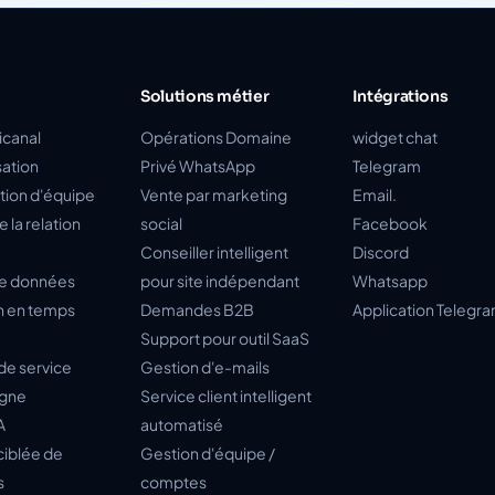
Solutions métier
Intégrations
icanal
Opérations Domaine
widget chat
ation
Privé WhatsApp
Telegram
tion d'équipe
Vente par marketing
Email.
 la relation
social
Facebook
Conseiller intelligent
Discord
de données
pour site indépendant
Whatsapp
n en temps
Demandes B2B
Application Telegr
Support pour outil SaaS
de service
Gestion d'e-mails
ligne
Service client intelligent
A
automatisé
ciblée de
Gestion d'équipe /
s
comptes