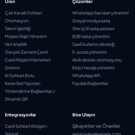
Ürün
Çözümler
Çok Kanallı Sohbet
WhatsApp özel alan yönetimi
Otomasyon
Sosyal medya satış
Takım İşbirliği
Site içi AI satış asistanı
Müşteri İlişki Yönetimi
B2B talep yönetimi
Veri Analitik
SaaS kullanıcı desteği
Gerçek Zamanlı Çeviri
E-posta yönetimi
Canlı Müşteri Hizmetleri
Akıllı destek otomasyonu
Sistemi
Ekip / hesap yönetimi
AI Sohbet Botu
WhatsApp API
Kesin İleti Yayınları
Faydalı Bağlantılar
Yönlendirme Bağlantıları /
Dinamik QR
Entegrasyonlar
Bize Ulaşın
Şikayetler ve Öneriler
Canlı Sohbet Widget'ı
Telgraf
service@salewisely.com