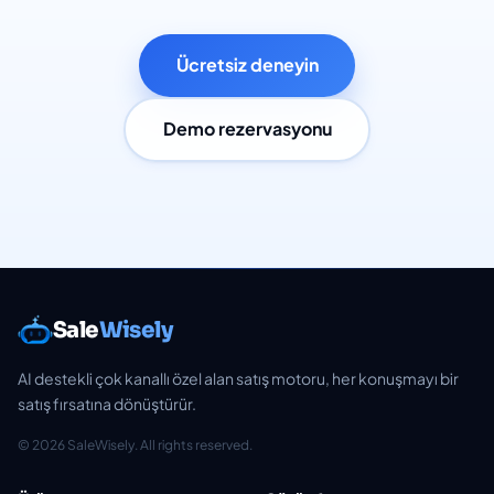
Ücretsiz deneyin
Demo rezervasyonu
Sale
Wisely
AI destekli çok kanallı özel alan satış motoru, her konuşmayı bir
satış fırsatına dönüştürür.
© 2026 SaleWisely. All rights reserved.