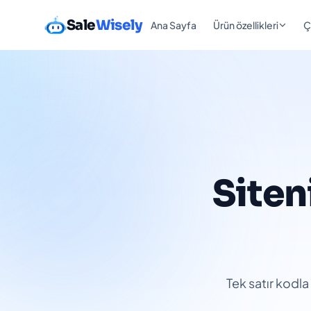
Sale
Wisely
Ana Sayfa
Ürün özellikleri
Ç
Siten
Tek satır kodla 