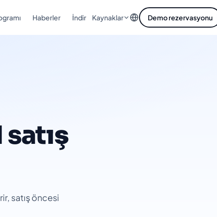
rogramı
Haberler
İndir
Demo rezervasyonu
Kaynaklar
 satış
rir, satış öncesi
.