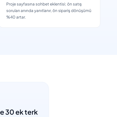
Proje sayfasına sohbet eklentisi; ön satış
soruları anında yanıtlanır, ön sipariş dönüşümü
%40 artar.
e 30 ek terk