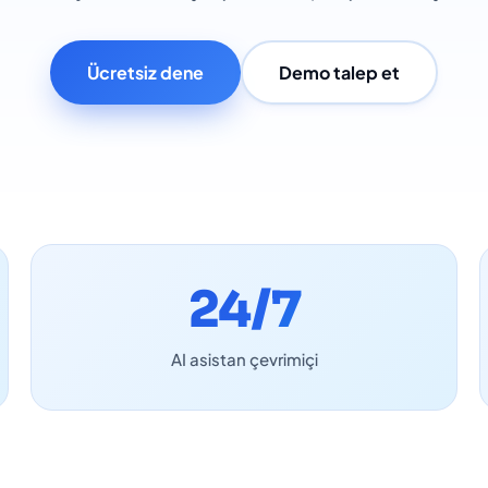
Ücretsiz dene
Demo talep et
24/7
AI asistan çevrimiçi