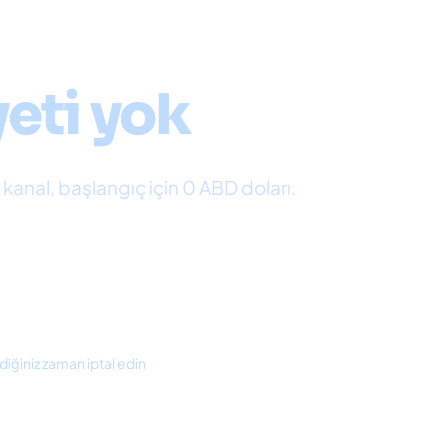
metleri
eti yok
anal, başlangıç ​​için 0 ABD doları.
diğiniz zaman iptal edin