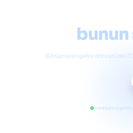
Çok ka
bunun 
Görüşmeleri gelire dönüştüren 300.0
Kredi kartına gerek