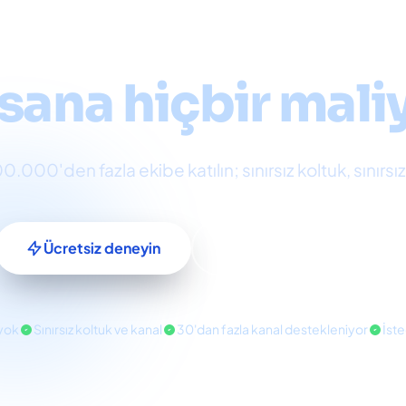
nallı müşteri hiz
sana hiçbir maliy
00'den fazla ekibe katılın; sınırsız koltuk, sınırsız k
Ücretsiz deneyin
Demo rezervasyonu
 yok
Sınırsız koltuk ve kanal
30'dan fazla kanal destekleniyor
İste