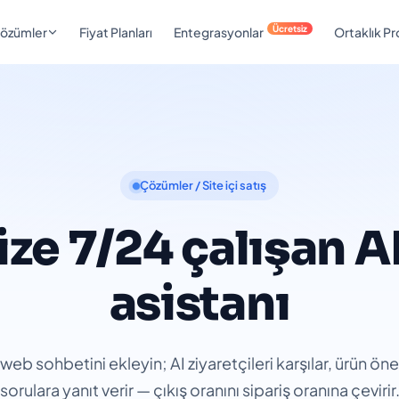
Ücretsiz
özümler
Fiyat Planları
Entegrasyonlar
Ortaklık P
Çözümler / Site içi satış
ize 7/24 çalışan AI
asistanı
web sohbetini ekleyin; AI ziyaretçileri karşılar, ürün öne
sorulara yanıt verir — çıkış oranını sipariş oranına çevirir