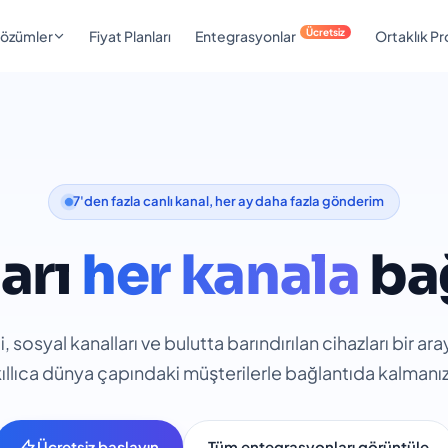
Ücretsiz
özümler
Fiyat Planları
Entegrasyonlar
Ortaklık P
7'den fazla canlı kanal, her ay daha fazla gönderim
ları
her kanala
ba
, sosyal kanalları ve bulutta barındırılan cihazları bir ara
ıllıca dünya çapındaki müşterilerle bağlantıda kalmanızı
Ücretsiz başlayın
Tüm entegrasyonları görüntüle