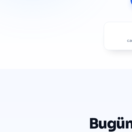
can
Bugün