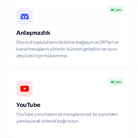
Canlı
Anlaşmazlık
Discord topluluklarını birbirine bağlayın ve DM'leri ve
kanal mesajlarını yönetin; küresel geliştirici ve oyun
izleyicileri için mükemmel.
Canlı
YouTube
YouTube yorumlarını ve mesajlarını tek bir panelden
yanıtlayarak kitlenizi bağlı tutun.