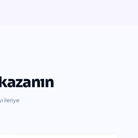
 kazanın
 ileriye