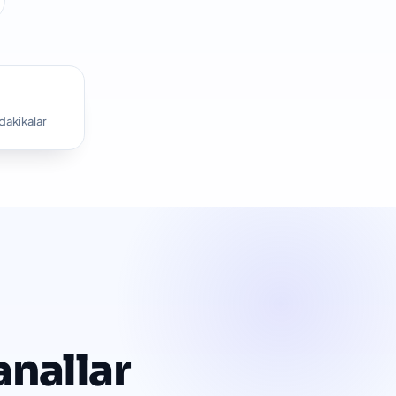
dakikalar
nallar