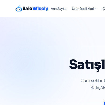
Sale
Wisely
Ana Sayfa
Ürün özellikleri
Ç
Satış
Canlı sohbeti
SatışAk