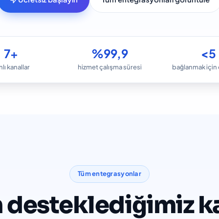
7+
%99,9
<5
lı kanallar
hizmet çalışma süresi
bağlanmak için 
Tüm entegrasyonlar
 desteklediğimiz ka