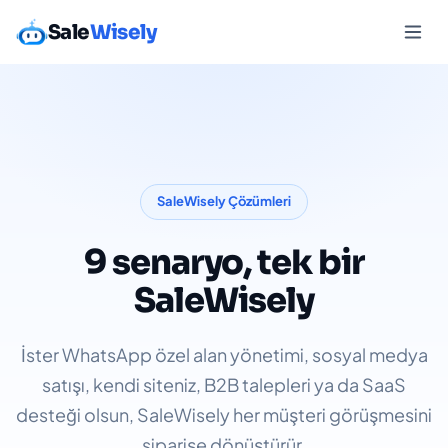
Sale
Wisely
SaleWisely Çözümleri
9 senaryo, tek bir
SaleWisely
İster WhatsApp özel alan yönetimi, sosyal medya
satışı, kendi siteniz, B2B talepleri ya da SaaS
desteği olsun, SaleWisely her müşteri görüşmesini
siparişe dönüştürür.