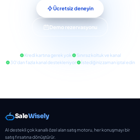
Ücretsiz deneyin
Demo rezervasyonu
Kredi kartına gerek yok
Sınırsız koltuk ve kanal
30'dan fazla kanal destekleniyor
İstediğiniz zaman iptal edin
Sale
Wisely
AI destekli çok kanallı özel alan satış motoru, her konuşmayı bir
satış fırsatına dönüştürür.