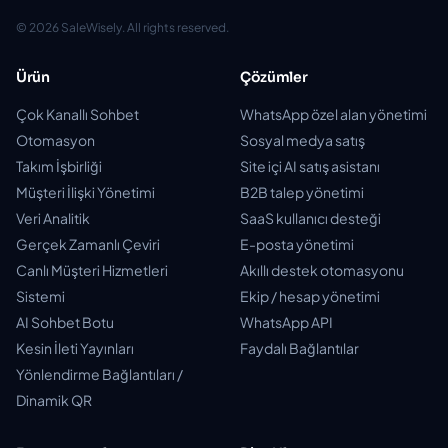
© 2026 SaleWisely. All rights reserved.
Ürün
Çözümler
Çok Kanallı Sohbet
WhatsApp özel alan yönetimi
Otomasyon
Sosyal medya satış
Takım İşbirliği
Site içi AI satış asistanı
Müşteri İlişki Yönetimi
B2B talep yönetimi
Veri Analitik
SaaS kullanıcı desteği
Gerçek Zamanlı Çeviri
E-posta yönetimi
Canlı Müşteri Hizmetleri
Akıllı destek otomasyonu
Sistemi
Ekip / hesap yönetimi
AI Sohbet Botu
WhatsApp API
Kesin İleti Yayınları
Faydalı Bağlantılar
Yönlendirme Bağlantıları /
Dinamik QR